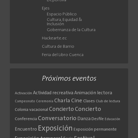
Deportiva
Ejes
Espacio Público
Cultura, Equidad &
Inclusión
Gobernanza de la Cultura
Hackearte.ec
Cultura de Barrio
Feria del Libro Cuenca
Próximos eventos
Actividad recreativa
Animación lectora
Activación
Cine
Charla
Clases
Club de lectura
Campeonato
Ceremonia
Concierto
Concierto
Colonia vacacional
Conversatorio
Danza
Conferencia
Desfile
Educación
Exposición
Encuentro
Exposición permanente