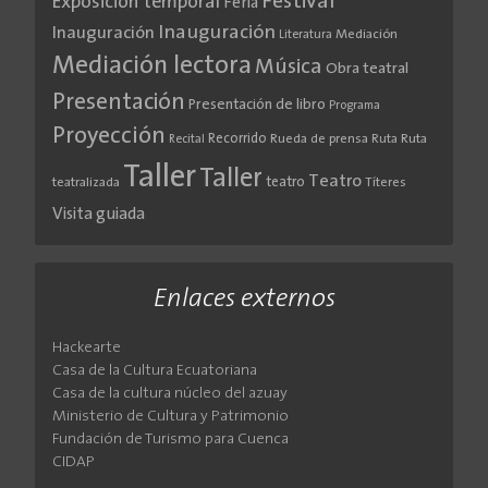
Festival
Exposición temporal
Feria
Inauguración
Inauguración
Literatura
Mediación
Mediación lectora
Música
Obra teatral
Presentación
Presentación de libro
Programa
Proyección
Recorrido
Rueda de prensa
Ruta
Ruta
Recital
Taller
Taller
Teatro
teatro
teatralizada
Títeres
Visita guiada
Enlaces externos
Hackearte
Casa de la Cultura Ecuatoriana
Casa de la cultura núcleo del azuay
Ministerio de Cultura y Patrimonio
Fundación de Turismo para Cuenca
CIDAP