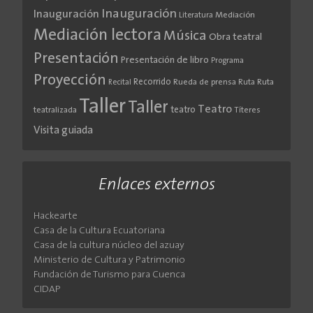
Inauguración
Inauguración
Literatura
Mediación
Mediación lectora
Música
Obra teatral
Presentación
Presentación de libro
Programa
Proyección
Recorrido
Rueda de prensa
Ruta
Ruta
Recital
Taller
Taller
Teatro
teatro
teatralizada
Títeres
Visita guiada
Enlaces externos
Hackearte
Casa de la Cultura Ecuatoriana
Casa de la cultura núcleo del azuay
Ministerio de Cultura y Patrimonio
Fundación de Turismo para Cuenca
CIDAP