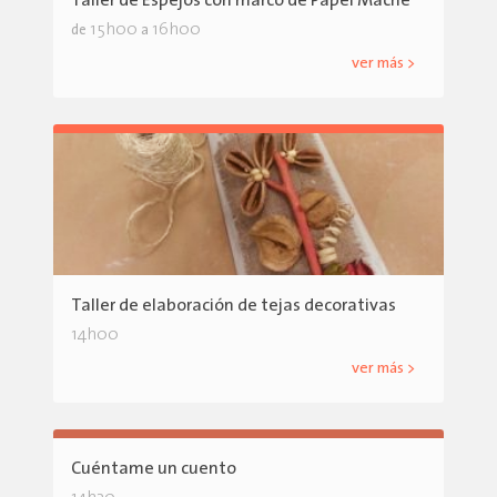
Taller de Espejos con marco de Papel Maché
15h00
16h00
de
a
ver más >
Taller de elaboración de tejas decorativas
14h00
ver más >
Cuéntame un cuento