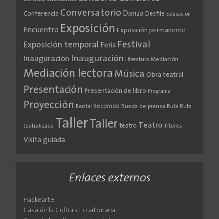
Conversatorio
Danza
Conferencia
Desfile
Educación
Exposición
Encuentro
Exposición permanente
Festival
Exposición temporal
Feria
Inauguración
Inauguración
Literatura
Mediación
Mediación lectora
Música
Obra teatral
Presentación
Presentación de libro
Programa
Proyección
Recorrido
Rueda de prensa
Ruta
Ruta
Recital
Taller
Taller
Teatro
teatro
teatralizada
Títeres
Visita guiada
Enlaces externos
Hackearte
Casa de la Cultura Ecuatoriana