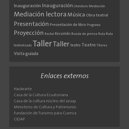
Inauguración
Inauguración
Literatura
Mediación
Mediación lectora
Música
Obra teatral
Presentación
Presentación de libro
Programa
Proyección
Recorrido
Rueda de prensa
Ruta
Ruta
Recital
Taller
Taller
Teatro
teatro
teatralizada
Títeres
Visita guiada
Enlaces externos
Hackearte
Casa de la Cultura Ecuatoriana
Casa de la cultura núcleo del azuay
Ministerio de Cultura y Patrimonio
Fundación de Turismo para Cuenca
CIDAP