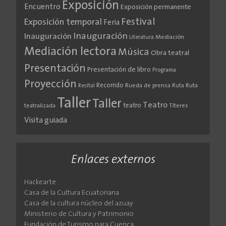
Exposición
Encuentro
Exposición permanente
Festival
Exposición temporal
Feria
Inauguración
Inauguración
Literatura
Mediación
Mediación lectora
Música
Obra teatral
Presentación
Presentación de libro
Programa
Proyección
Recorrido
Rueda de prensa
Ruta
Ruta
Recital
Taller
Taller
Teatro
teatro
teatralizada
Títeres
Visita guiada
Enlaces externos
Hackearte
Casa de la Cultura Ecuatoriana
Casa de la cultura núcleo del azuay
Ministerio de Cultura y Patrimonio
Fundación de Turismo para Cuenca