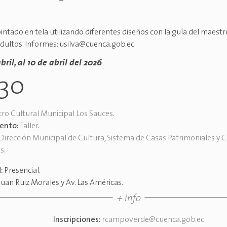
pintado en tela utilizando diferentes diseños con la guía del maestro
adultos. Informes: usilva@cuenca.gob.ec
bril, al 10 de abril del 2026
h30
ro Cultural Municipal Los Sauces
.
vento:
Taller
.
Dirección Municipal de Cultura
,
Sistema de Casas Patrimoniales y 
es
.
d:
Presencial
.
Juan Ruiz Morales y Av. Las Américas
.
+ info
Inscripciones:
rcampoverde@cuenca.gob.ec