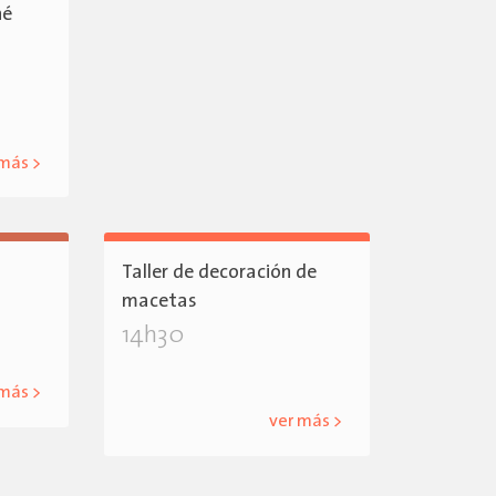
hé
 más >
Taller de decoración de
macetas
14h30
 más >
ver más >