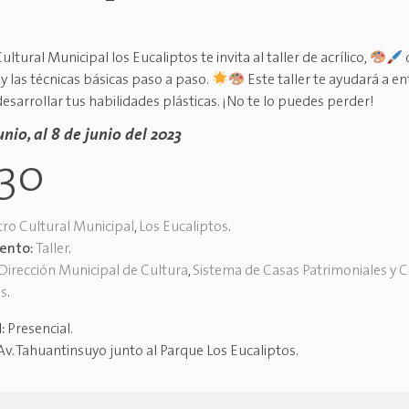
ultural Municipal los Eucaliptos te invita al taller de acrílico,
y las técnicas básicas paso a paso.
Este taller te ayudará a en
 desarrollar tus habilidades plásticas. ¡No te lo puedes perder!
unio, al 8 de junio del 2023
h30
ro Cultural Municipal
,
Los Eucaliptos
.
vento:
Taller
.
Dirección Municipal de Cultura
,
Sistema de Casas Patrimoniales y 
es
.
d:
Presencial
.
Av. Tahuantinsuyo junto al Parque Los Eucaliptos
.