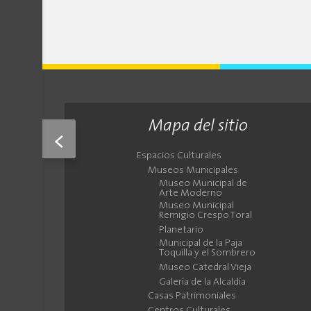
Mapa del sitio
<
Espacios Culturales
Museos Municipales
Museo Municipal de
Arte Moderno
Museo Municipal
Remigio Crespo Toral
Planetario
Municipal de la Paja
Toquilla y el Sombrero
Museo Catedral Vieja
Galería de la Alcaldía
Casas Patrimoniales
Centros Culturales