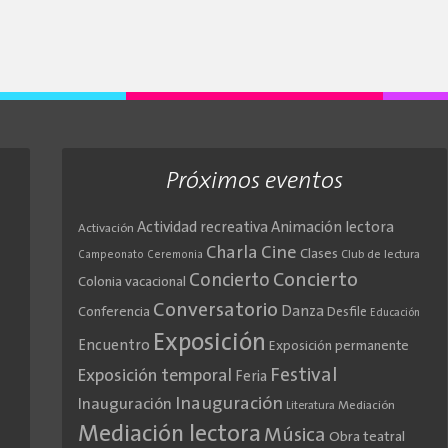
Próximos eventos
Actividad recreativa
Animación lectora
Activación
Cine
Charla
Clases
Club de lectura
Campeonato
Ceremonia
Concierto
Concierto
Colonia vacacional
Conversatorio
Danza
Conferencia
Desfile
Educación
Exposición
Encuentro
Exposición permanente
Festival
Exposición temporal
Feria
Inauguración
Inauguración
Literatura
Mediación
Mediación lectora
Música
Obra teatral