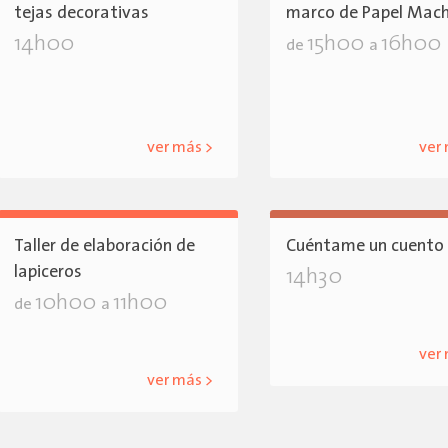
tejas decorativas
marco de Papel Mac
14h00
15h00
16h00
de
a
ver más >
ver
Taller de elaboración de
Cuéntame un cuento
lapiceros
14h30
10h00
11h00
de
a
ver
ver más >