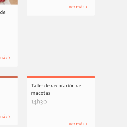
ver más >
 de
 más >
Taller de decoración de
macetas
14h30
 más >
ver más >