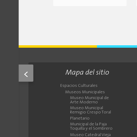
Mapa del sitio
<
Espacios Culturales
Museos Municipales
Museo Municipal de
Arte Moderno
Museo Municipal
Remigio Crespo Toral
Planetario
Municipal de la Paja
Toquilla y el Sombrero
Museo Catedral Vieja