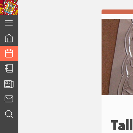
cuenca.gob.ec
Tal