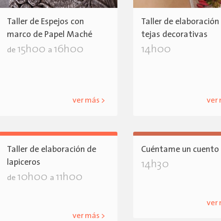
Taller de Espejos con
Taller de elaboración
marco de Papel Maché
tejas decorativas
15h00
16h00
14h00
de
a
ver más >
ver
Taller de elaboración de
Cuéntame un cuento
lapiceros
14h30
10h00
11h00
de
a
ver
ver más >