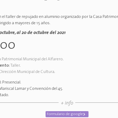
n el taller de repujado en aluminio organizado por la Casa Patrimon
irigido a mayores de 15 años.
octubre, al 20 de octubre del 2021
h00
 Patrimonial Municipal del Alfarero
.
vento:
Taller
.
Dirección Municipal de Cultura
.
d:
Presencial
.
Mariscal Lamar y Convención del 45
.
itado
.
+ info
Formulario de google