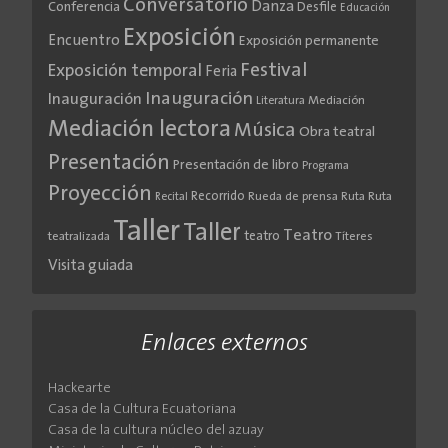
Conversatorio
Danza
Conferencia
Desfile
Educación
Exposición
Encuentro
Exposición permanente
Festival
Exposición temporal
Feria
Inauguración
Inauguración
Literatura
Mediación
Mediación lectora
Música
Obra teatral
Presentación
Presentación de libro
Programa
Proyección
Recorrido
Rueda de prensa
Ruta
Ruta
Recital
Taller
Taller
Teatro
teatro
teatralizada
Títeres
Visita guiada
Enlaces externos
Hackearte
Casa de la Cultura Ecuatoriana
Casa de la cultura núcleo del azuay