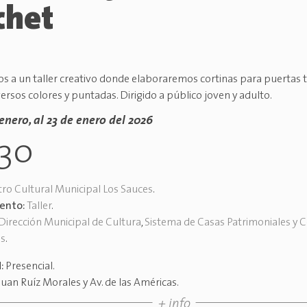
chet
os a un taller creativo donde elaboraremos cortinas para puertas 
versos colores y puntadas. Dirigido a público joven y adulto.
 enero, al 23 de enero del 2026
h30
ro Cultural Municipal Los Sauces
.
vento:
Taller
.
Dirección Municipal de Cultura
,
Sistema de Casas Patrimoniales y 
es
.
d:
Presencial
.
Juan Ruíz Morales y Av. de las Américas
.
+ info