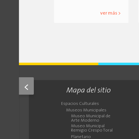
ver más >
<
Mapa del sitio
Espacios Culturales
Museos Municipales
Museo Municipal de
Arte Moderno
Museo Municipal
Remigio Crespo Toral
Planetario