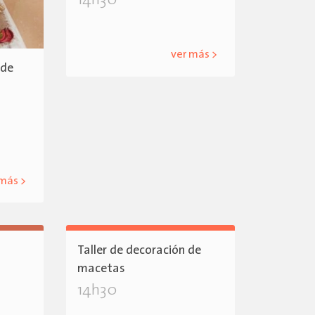
14h30
ver más >
 de
 más >
Taller de decoración de
macetas
14h30