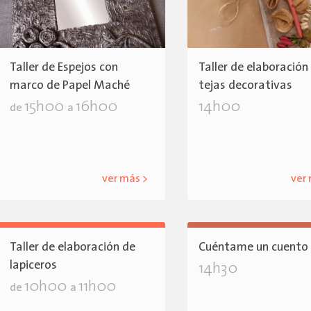
Taller de Espejos con
Taller de elaboración
marco de Papel Maché
tejas decorativas
15h00
16h00
14h00
de
a
ver más >
ver
Taller de elaboración de
Cuéntame un cuento
lapiceros
14h30
10h00
11h00
de
a