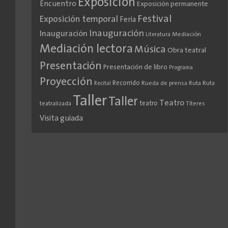
Exposición
Encuentro
Exposición permanente
Festival
Exposición temporal
Feria
Inauguración
Inauguración
Literatura
Mediación
Mediación lectora
Música
Obra teatral
Presentación
Presentación de libro
Programa
Proyección
Recorrido
Rueda de prensa
Ruta
Ruta
Recital
Taller
Taller
Teatro
teatro
teatralizada
Títeres
Visita guiada