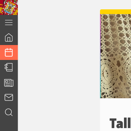
cuenca.gob.ec
Tal