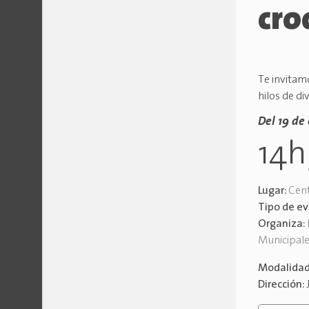
cro
Te invitam
hilos de di
Del 19 de
14
Lugar:
Cent
Tipo de e
Organiza:
Municipal
Modalida
Dirección: