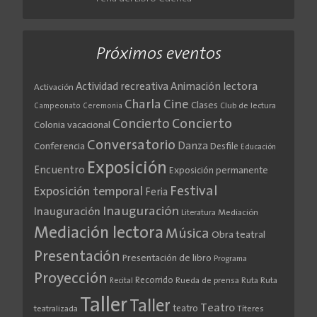
Próximos eventos
Actividad recreativa
Animación lectora
Activación
Cine
Charla
Clases
Club de lectura
Campeonato
Ceremonia
Concierto
Concierto
Colonia vacacional
Conversatorio
Danza
Conferencia
Desfile
Educación
Exposición
Encuentro
Exposición permanente
Festival
Exposición temporal
Feria
Inauguración
Inauguración
Literatura
Mediación
Mediación lectora
Música
Obra teatral
Presentación
Presentación de libro
Programa
Proyección
Recorrido
Rueda de prensa
Ruta
Ruta
Recital
Taller
Taller
Teatro
teatro
teatralizada
Títeres