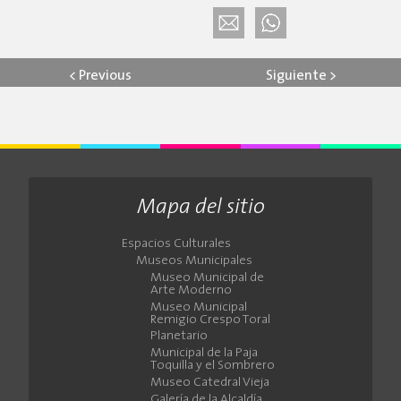
<
Previous
Siguiente
>
Mapa del sitio
Espacios Culturales
Museos Municipales
Museo Municipal de
Arte Moderno
Museo Municipal
Remigio Crespo Toral
Planetario
Municipal de la Paja
Toquilla y el Sombrero
Museo Catedral Vieja
Galería de la Alcaldía