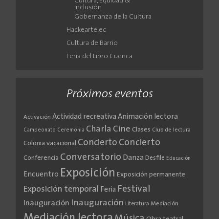
Cultura, Equidad &
Inclusión
Gobernanza de la Cultura
Hackearte.ec
Cultura de Barrio
Feria del Libro Cuenca
Próximos eventos
Actividad recreativa
Animación lectora
Activación
Cine
Charla
Clases
Club de lectura
Campeonato
Ceremonia
Concierto
Concierto
Colonia vacacional
Conversatorio
Danza
Conferencia
Desfile
Educación
Exposición
Encuentro
Exposición permanente
Festival
Exposición temporal
Feria
Inauguración
Inauguración
Literatura
Mediación
Mediación lectora
Música