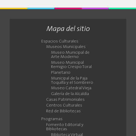
Mapa del sitio
Espacios Culturales
Museos Municipales
Museo Municipal de
Arte Moderno
Museo Municipal
Remigio Crespo Toral
Planetario
Municipal de la Paja
Toquilla y el Sombrero
Museo Catedral Vieja
Galería de la Alcaldía
Casas Patrimoniales
Centros Culturales
Red de Bibliotecas
Programas
Fomento Editorial y
Bibliotecas
Biblioteca Virtual