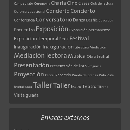
Cine
Charla
Clases
Club de lectura
Campeonato
Ceremonia
Concierto
Concierto
Colonia vacacional
Conversatorio
Danza
Conferencia
Desfile
Educación
Exposición
Encuentro
Exposición permanente
Festival
Exposición temporal
Feria
Inauguración
Inauguración
Literatura
Mediación
Mediación lectora
Música
Obra teatral
Presentación
Presentación de libro
Programa
Proyección
Recorrido
Rueda de prensa
Ruta
Ruta
Recital
Taller
Taller
Teatro
teatro
teatralizada
Títeres
Visita guiada
Enlaces externos