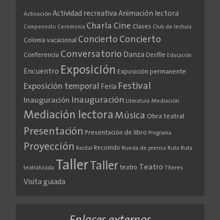
Actividad recreativa
Animación lectora
Activación
Cine
Charla
Clases
Club de lectura
Campeonato
Ceremonia
Concierto
Concierto
Colonia vacacional
Conversatorio
Danza
Conferencia
Desfile
Educación
Exposición
Encuentro
Exposición permanente
Festival
Exposición temporal
Feria
Inauguración
Inauguración
Literatura
Mediación
Mediación lectora
Música
Obra teatral
Presentación
Presentación de libro
Programa
Proyección
Recorrido
Rueda de prensa
Ruta
Ruta
Recital
Taller
Taller
Teatro
teatro
teatralizada
Títeres
Visita guiada