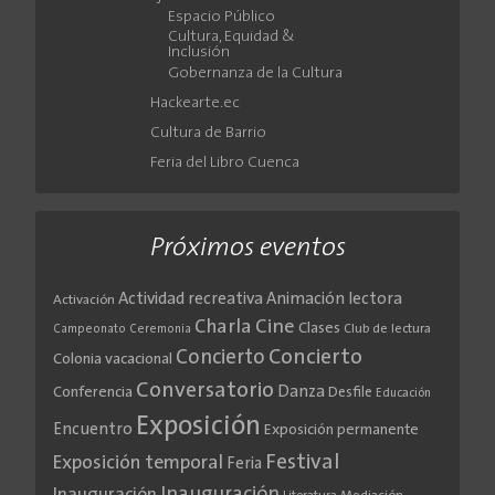
Espacio Público
Cultura, Equidad &
Inclusión
Gobernanza de la Cultura
Hackearte.ec
Cultura de Barrio
Feria del Libro Cuenca
Próximos eventos
Actividad recreativa
Animación lectora
Activación
Cine
Charla
Clases
Club de lectura
Campeonato
Ceremonia
Concierto
Concierto
Colonia vacacional
Conversatorio
Danza
Conferencia
Desfile
Educación
Exposición
Encuentro
Exposición permanente
Festival
Exposición temporal
Feria
Inauguración