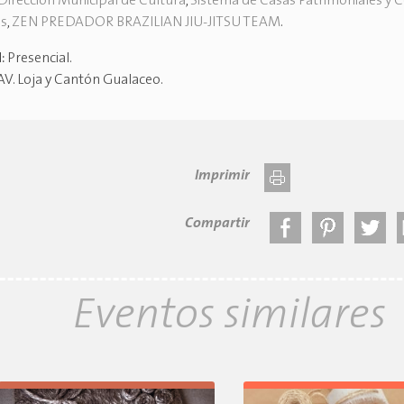
Dirección Municipal de Cultura
,
Sistema de Casas Patrimoniales y 
es
,
ZEN PREDADOR BRAZILIAN JIU-JITSU TEAM
.
d:
Presencial
.
AV. Loja y Cantón Gualaceo
.
Imprimir
Compartir
Eventos similares