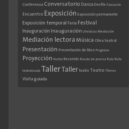
Conversatorio
Danza
Conferencia
Desfile
Educación
Exposición
Encuentro
Exposición permanente
Festival
Exposición temporal
Feria
Inauguración
Inauguración
Literatura
Mediación
Mediación lectora
Música
Obra teatral
Presentación
Presentación de libro
Programa
Proyección
Recorrido
Rueda de prensa
Ruta
Ruta
Recital
Taller
Taller
Teatro
teatro
teatralizada
Títeres
Visita guiada