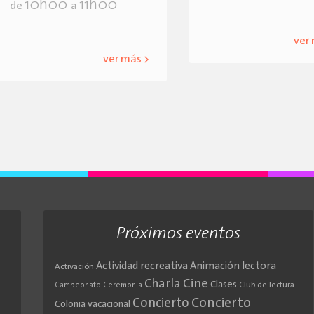
10h00
11h00
de
a
ver
ver más >
Próximos eventos
Actividad recreativa
Animación lectora
Activación
Cine
Charla
Clases
Club de lectura
Campeonato
Ceremonia
Concierto
Concierto
Colonia vacacional