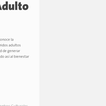
Adulto
Conoce la
eridos adultos
dad de generar
do así al bienestar