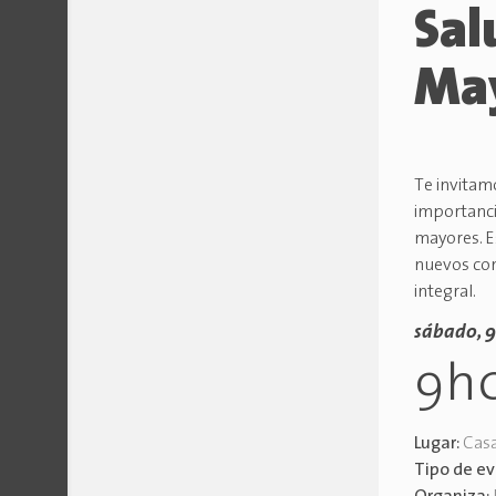
Sal
Ma
Te invitam
importanci
mayores. Es
nuevos con
integral.
sábado, 9
9h
Lugar:
Casa
Tipo de e