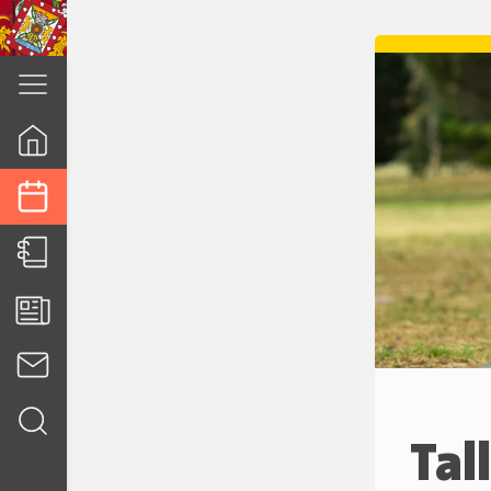
cuenca.gob.ec
Tal