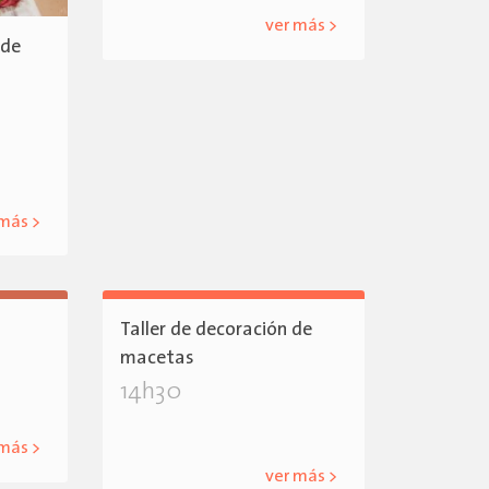
ver más >
 de
 más >
Taller de decoración de
macetas
14h30
 más >
ver más >