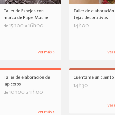
Taller de Espejos con
Taller de elaboración
marco de Papel Maché
tejas decorativas
15h00
16h00
14h00
de
a
ver más >
ver
Taller de elaboración de
Cuéntame un cuento
lapiceros
14h30
10h00
11h00
de
a
ver
ver más >