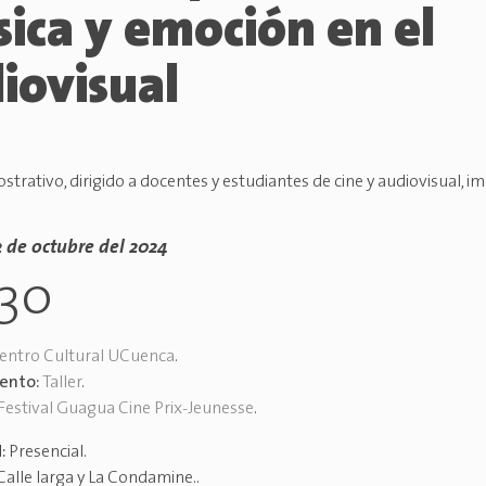
ica y emoción en el
iovisual
strativo, dirigido a docentes y estudiantes de cine y audiovisual, 
2 de octubre del 2024
h30
entro Cultural UCuenca
.
vento:
Taller
.
Festival Guagua Cine Prix-Jeunesse
.
d:
Presencial
.
Calle larga y La Condamine.
.