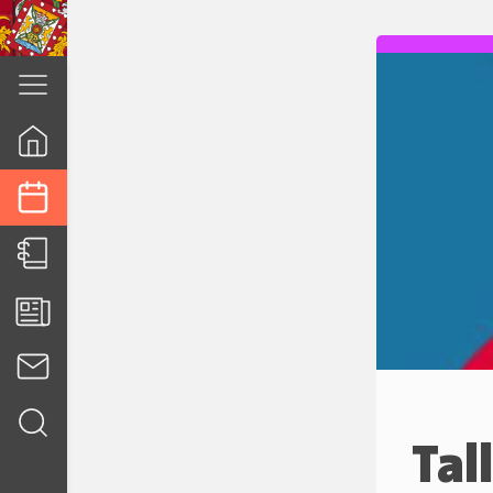
cuenca.gob.ec
Tal