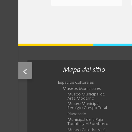
Mapa del sitio
<
Espacios Culturales
Museos Municipales
Museo Municipal de
Arte Moderno
Museo Municipal
Remigio Crespo Toral
Planetario
Municipal de la Paja
Toquilla y el Sombrero
Museo Catedral Vieja