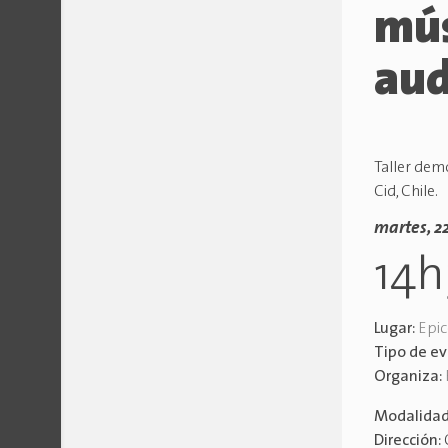
mús
aud
Taller demo
Cid, Chile.
martes, 2
14
Lugar:
Epic
Tipo de e
Organiza:
Modalida
Dirección: