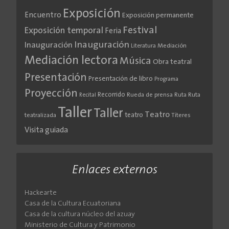
Exposición
Encuentro
Exposición permanente
Festival
Exposición temporal
Feria
Inauguración
Inauguración
Literatura
Mediación
Mediación lectora
Música
Obra teatral
Presentación
Presentación de libro
Programa
Proyección
Recorrido
Rueda de prensa
Ruta
Ruta
Recital
Taller
Taller
Teatro
teatro
teatralizada
Títeres
Visita guiada
Enlaces externos
Hackearte
Casa de la Cultura Ecuatoriana
Casa de la cultura núcleo del azuay
Ministerio de Cultura y Patrimonio