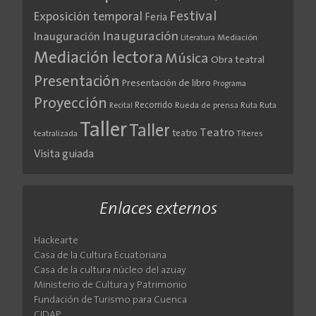
Festival
Exposición temporal
Feria
Inauguración
Inauguración
Literatura
Mediación
Mediación lectora
Música
Obra teatral
Presentación
Presentación de libro
Programa
Proyección
Recorrido
Rueda de prensa
Ruta
Ruta
Recital
Taller
Taller
Teatro
teatro
teatralizada
Títeres
Visita guiada
Enlaces externos
Hackearte
Casa de la Cultura Ecuatoriana
Casa de la cultura núcleo del azuay
Ministerio de Cultura y Patrimonio
Fundación de Turismo para Cuenca
CIDAP