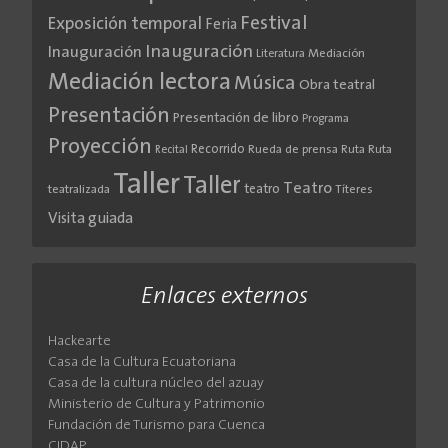
Festival
Exposición temporal
Feria
Inauguración
Inauguración
Literatura
Mediación
Mediación lectora
Música
Obra teatral
Presentación
Presentación de libro
Programa
Proyección
Recorrido
Rueda de prensa
Ruta
Ruta
Recital
Taller
Taller
Teatro
teatro
teatralizada
Títeres
Visita guiada
Enlaces externos
Hackearte
Casa de la Cultura Ecuatoriana
Casa de la cultura núcleo del azuay
Ministerio de Cultura y Patrimonio
Fundación de Turismo para Cuenca
CIDAP