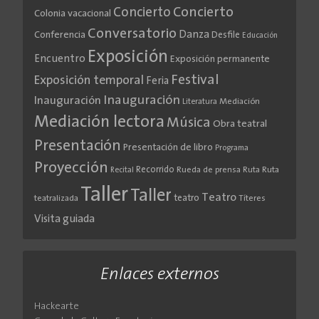
Concierto
Concierto
Colonia vacacional
Conversatorio
Danza
Conferencia
Desfile
Educación
Exposición
Encuentro
Exposición permanente
Festival
Exposición temporal
Feria
Inauguración
Inauguración
Literatura
Mediación
Mediación lectora
Música
Obra teatral
Presentación
Presentación de libro
Programa
Proyección
Recorrido
Rueda de prensa
Ruta
Ruta
Recital
Taller
Taller
Teatro
teatro
teatralizada
Títeres
Visita guiada
Enlaces externos
Hackearte