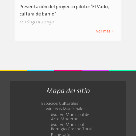
Presentación del proyecto piloto: "El Vado,
cultura de barrio"
18h30
20h30
de
a
ver más >
Mapa del sitio
Espacios Culturales
Museos Municipales
Museo Municipal de
Arte Moderno
Museo Municipal
Remigio Crespo Toral
Planetario