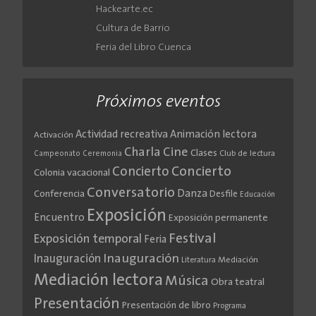
Hackearte.ec
Cultura de Barrio
Feria del Libro Cuenca
Próximos eventos
Actividad recreativa
Animación lectora
Activación
Cine
Charla
Clases
Club de lectura
Campeonato
Ceremonia
Concierto
Concierto
Colonia vacacional
Conversatorio
Danza
Conferencia
Desfile
Educación
Exposición
Encuentro
Exposición permanente
Festival
Exposición temporal
Feria
Inauguración
Inauguración
Literatura
Mediación
Mediación lectora
Música
Obra teatral
Presentación
Presentación de libro
Programa