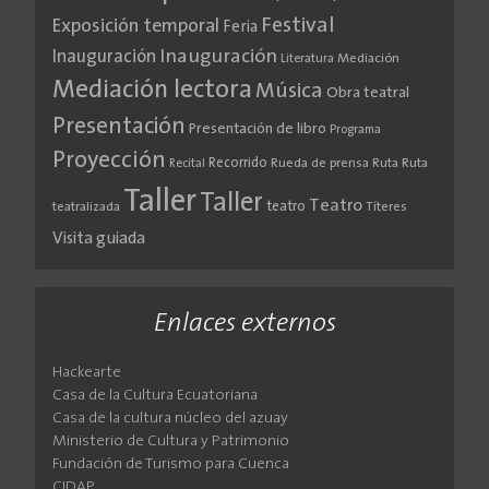
Festival
Exposición temporal
Feria
Inauguración
Inauguración
Literatura
Mediación
Mediación lectora
Música
Obra teatral
Presentación
Presentación de libro
Programa
Proyección
Recorrido
Rueda de prensa
Ruta
Ruta
Recital
Taller
Taller
Teatro
teatro
teatralizada
Títeres
Visita guiada
Enlaces externos
Hackearte
Casa de la Cultura Ecuatoriana
Casa de la cultura núcleo del azuay
Ministerio de Cultura y Patrimonio
Fundación de Turismo para Cuenca
CIDAP