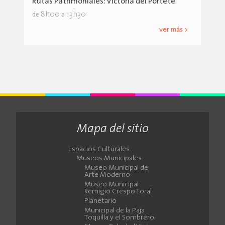
Rutas Patrimoniales: Victoria del Portete
8h00
13h30
de
a
ver más >
Mapa del sitio
Espacios Culturales
Museos Municipales
Museo Municipal de
Arte Moderno
Museo Municipal
Remigio Crespo Toral
Planetario
Municipal de la Paja
Toquilla y el Sombrero