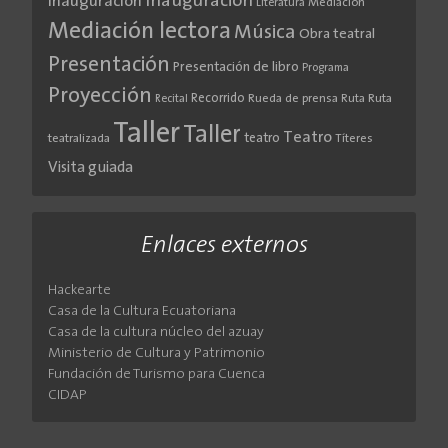
Inauguración
Inauguración
Literatura
Mediación
Mediación lectora
Música
Obra teatral
Presentación
Presentación de libro
Programa
Proyección
Recorrido
Rueda de prensa
Ruta
Ruta
Recital
Taller
Taller
Teatro
teatro
teatralizada
Títeres
Visita guiada
Enlaces externos
Hackearte
Casa de la Cultura Ecuatoriana
Casa de la cultura núcleo del azuay
Ministerio de Cultura y Patrimonio
Fundación de Turismo para Cuenca
CIDAP