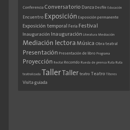
Conversatorio
Danza
Conferencia
Desfile
Educación
Exposición
Encuentro
Exposición permanente
Festival
Exposición temporal
Feria
Inauguración
Inauguración
Literatura
Mediación
Mediación lectora
Música
Obra teatral
Presentación
Presentación de libro
Programa
Proyección
Recorrido
Rueda de prensa
Ruta
Ruta
Recital
Taller
Taller
Teatro
teatro
teatralizada
Títeres
Visita guiada