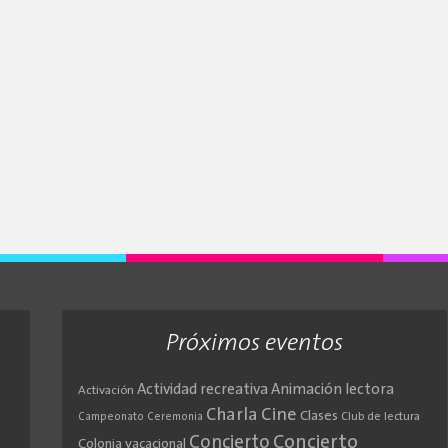
Próximos eventos
Actividad recreativa
Animación lectora
Activación
Cine
Charla
Clases
Club de lectura
Campeonato
Ceremonia
Concierto
Concierto
Colonia vacacional