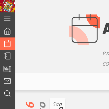
cuenca.gob.ec
ex
co
Sáb