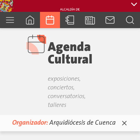
cuenca.gob.ec
Agenda
Cultural
exposiciones,
conciertos,
conversatorios,
talleres
Organizador:
Arquidiócesis de Cuenca