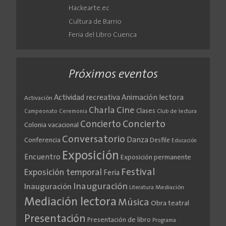
Hackearte.ec
Cultura de Barrio
Feria del Libro Cuenca
Próximos eventos
Actividad recreativa
Animación lectora
Activación
Cine
Charla
Clases
Club de lectura
Campeonato
Ceremonia
Concierto
Concierto
Colonia vacacional
Conversatorio
Danza
Conferencia
Desfile
Educación
Exposición
Encuentro
Exposición permanente
Festival
Exposición temporal
Feria
Inauguración
Inauguración
Literatura
Mediación
Mediación lectora
Música
Obra teatral
Presentación
Presentación de libro
Programa