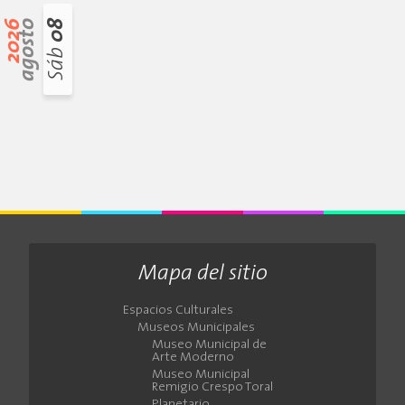
2026
agosto
08
Sáb
Mapa del sitio
Espacios Culturales
Museos Municipales
Museo Municipal de
Arte Moderno
Museo Municipal
Remigio Crespo Toral
Planetario