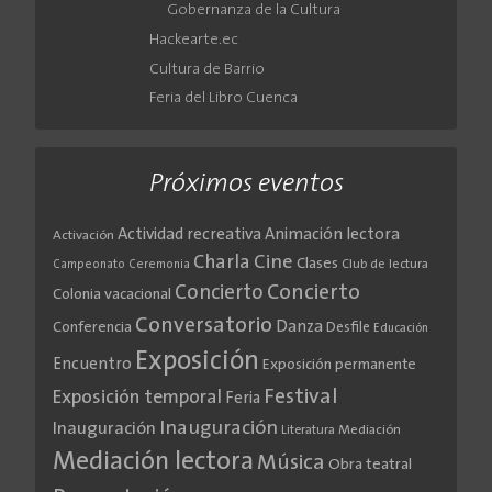
Gobernanza de la Cultura
Hackearte.ec
Cultura de Barrio
Feria del Libro Cuenca
Próximos eventos
Actividad recreativa
Animación lectora
Activación
Cine
Charla
Clases
Club de lectura
Campeonato
Ceremonia
Concierto
Concierto
Colonia vacacional
Conversatorio
Danza
Conferencia
Desfile
Educación
Exposición
Encuentro
Exposición permanente
Festival
Exposición temporal
Feria
Inauguración
Inauguración
Literatura
Mediación
Mediación lectora
Música
Obra teatral