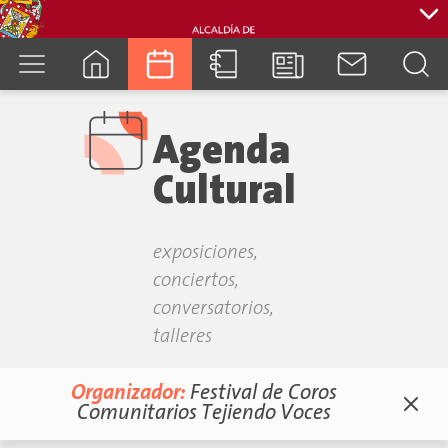
cuenca.gob.ec
Agenda
Cultural
exposiciones,
conciertos,
conversatorios,
talleres
Organizador:
Festival de Coros
Comunitarios Tejiendo Voces