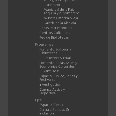
Remigio Crespo Toral
Planetario
Municipal de la Paja
Toquilla y el Sombrero
Museo Catedral Vieja
Galería de la Alcaldía
Casas Patrimoniales
Centros Culturales
Red de Bibliotecas
Programas
Fomento Editorial y
Bibliotecas
Biblioteca Virtual
Fomento de las Artes y
Economías Culturales
Ranti 2021
Espacio Público, Ferias y
Festivales
Investigación
Cuenca Activa y
Deportiva
Ejes
Espacio Público
Cultura, Equidad &
Inclusión