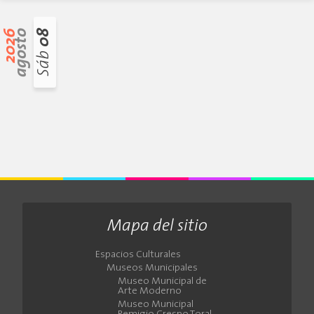
2026
agosto
08
Sáb
Mapa del sitio
Espacios Culturales
Museos Municipales
Museo Municipal de
Arte Moderno
Museo Municipal