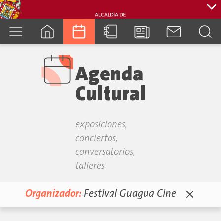
cuenca.gob.ec
Agenda
Cultural
exposiciones,
conciertos,
conversatorios,
talleres
Organizador:
Festival Guagua Cine