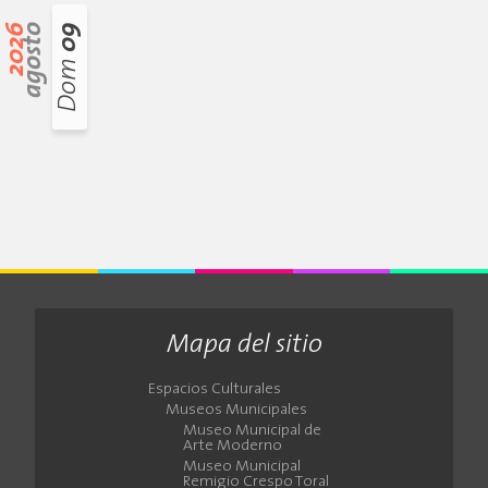
2026
agosto
09
Dom
Mapa del sitio
Espacios Culturales
Museos Municipales
Museo Municipal de
Arte Moderno
Museo Municipal
Remigio Crespo Toral