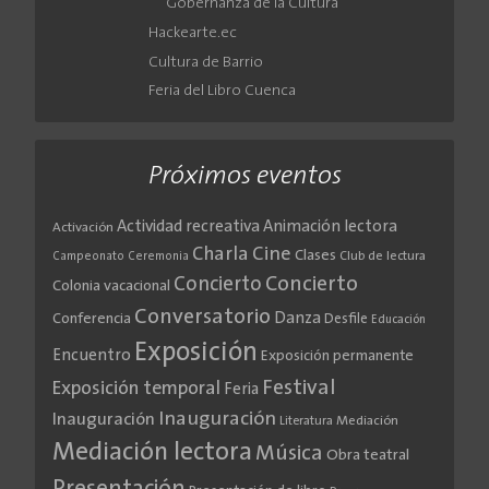
Gobernanza de la Cultura
Hackearte.ec
Cultura de Barrio
Feria del Libro Cuenca
Próximos eventos
Actividad recreativa
Animación lectora
Activación
Cine
Charla
Clases
Club de lectura
Campeonato
Ceremonia
Concierto
Concierto
Colonia vacacional
Conversatorio
Danza
Conferencia
Desfile
Educación
Exposición
Encuentro
Exposición permanente
Festival
Exposición temporal
Feria
Inauguración
Inauguración
Literatura
Mediación
Mediación lectora
Música
Obra teatral