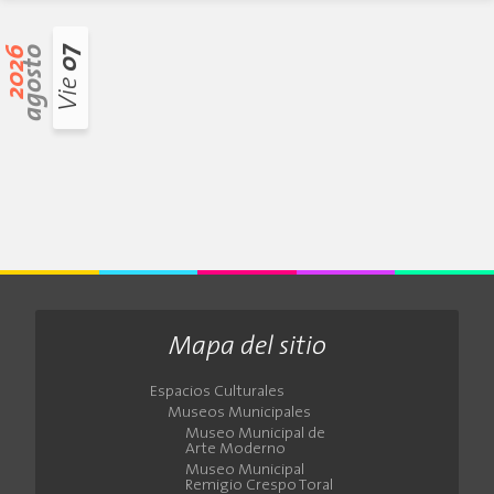
2026
agosto
07
Vie
Mapa del sitio
Espacios Culturales
Museos Municipales
Museo Municipal de
Arte Moderno
Museo Municipal
Remigio Crespo Toral