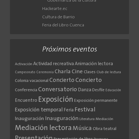
Gobernanza de la Cultura
Hackearte.ec
Cultura de Barrio
Feria del Libro Cuenca
Próximos eventos
Actividad recreativa
Animación lectora
Activación
Cine
Charla
Clases
Club de lectura
Campeonato
Ceremonia
Concierto
Concierto
Colonia vacacional
Conversatorio
Danza
Conferencia
Desfile
Educación
Exposición
Encuentro
Exposición permanente
Festival
Exposición temporal
Feria
Inauguración
Inauguración
Literatura
Mediación
Mediación lectora
Música
Obra teatral
Presentación