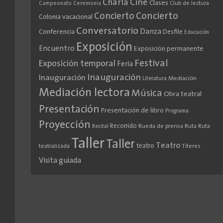
Cine
Charla
Clases
Club de lectura
Campeonato
Ceremonia
Concierto
Concierto
Colonia vacacional
Conversatorio
Danza
Conferencia
Desfile
Educación
Exposición
Encuentro
Exposición permanente
Festival
Exposición temporal
Feria
Inauguración
Inauguración
Literatura
Mediación
Mediación lectora
Música
Obra teatral
Presentación
Presentación de libro
Programa
Proyección
Recorrido
Rueda de prensa
Ruta
Ruta
Recital
Taller
Taller
Teatro
teatro
teatralizada
Títeres
Visita guiada