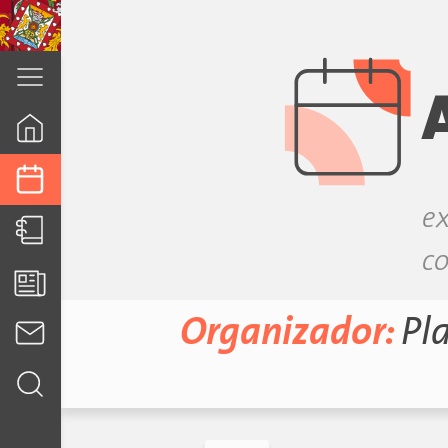
cuenca.gob.ec
ex
co
Organizador:
Pla