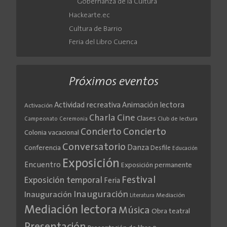
Gobernanza de la Cultura
Hackearte.ec
Cultura de Barrio
Feria del Libro Cuenca
Próximos eventos
Actividad recreativa
Animación lectora
Activación
Cine
Charla
Clases
Club de lectura
Campeonato
Ceremonia
Concierto
Concierto
Colonia vacacional
Conversatorio
Danza
Conferencia
Desfile
Educación
Exposición
Encuentro
Exposición permanente
Festival
Exposición temporal
Feria
Inauguración
Inauguración
Literatura
Mediación
Mediación lectora
Música
Obra teatral