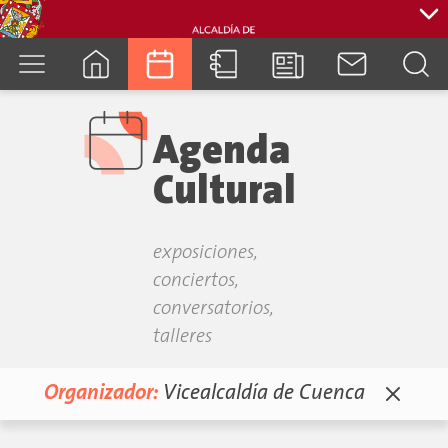
cuenca.gob.ec
Agenda
Cultural
exposiciones,
conciertos,
conversatorios,
talleres
Organizador:
Vicealcaldía de Cuenca