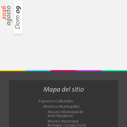
2026
agosto
09
Dom
Mapa del sitio
Espacios Culturales
Museos Municipales
Museo Municipal de
Arte Moderno
Museo Municipal
Remigio Crespo Toral