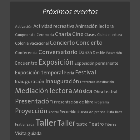
Próximos eventos
Actividad recreativa
Animación lectora
Activación
Cine
Charla
Clases
Club de lectura
Campeonato
Ceremonia
Concierto
Concierto
Colonia vacacional
Conversatorio
Danza
Conferencia
Desfile
Educación
Exposición
Encuentro
Exposición permanente
Festival
Exposición temporal
Feria
Inauguración
Inauguración
Literatura
Mediación
Mediación lectora
Música
Obra teatral
Presentación
Presentación de libro
Programa
Proyección
Recorrido
Rueda de prensa
Ruta
Ruta
Recital
Taller
Taller
Teatro
teatro
teatralizada
Títeres
Visita guiada