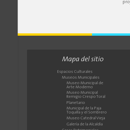
pro
Mapa del sitio
Espacios Culturales
Museos Municipales
Museo Municipal de
Arte Moderno
Museo Municipal
Remigio Crespo Toral
Planetario
Municipal de la Paja
Toquilla y el Sombrero
Museo Catedral Vieja
Galería de la Alcaldía