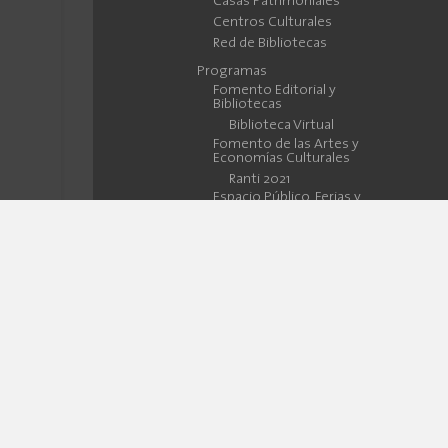
Casas Patrimoniales
Centros Culturales
Red de Bibliotecas
Programas
Fomento Editorial y
Bibliotecas
Biblioteca Virtual
Fomento de las Artes y
Economías Culturales
Ranti 2021
Espacio Público, Ferias y
Festivales
Investigación
Cuenca Activa y
Deportiva
Ejes
Espacio Público
Cultura, Equidad &
Inclusión
Gobernanza de la Cultura
Hackearte.ec
Cultura de Barrio