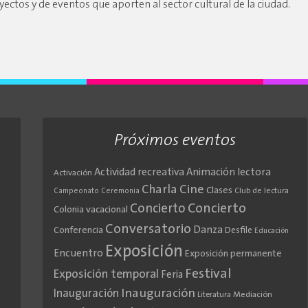
yectos y de eventos que aporten al sector cultural de la ciudad.
Próximos eventos
Actividad recreativa
Animación lectora
Activación
Cine
Charla
Clases
Club de lectura
Campeonato
Ceremonia
Concierto
Concierto
Colonia vacacional
Conversatorio
Danza
Conferencia
Desfile
Educación
Exposición
Encuentro
Exposición permanente
Festival
Exposición temporal
Feria
Inauguración
Inauguración
Literatura
Mediación