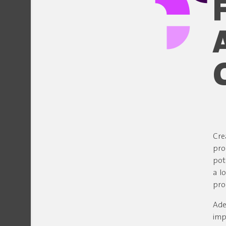
Cre
pro
pot
a l
pro
Ade
imp