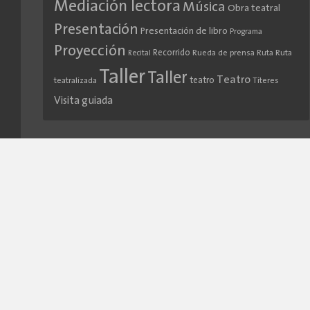
Mediación lectora
Música
Obra teatral
Presentación
Presentación de libro
Programa
Proyección
Recorrido
Rueda de prensa
Ruta
Ruta
Recital
Taller
Taller
Teatro
teatro
teatralizada
Títeres
Visita guiada