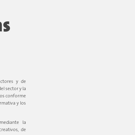
as
ctores y de
l sector y la
ivos conforme
rmativa y los
mediante la
reativos, de