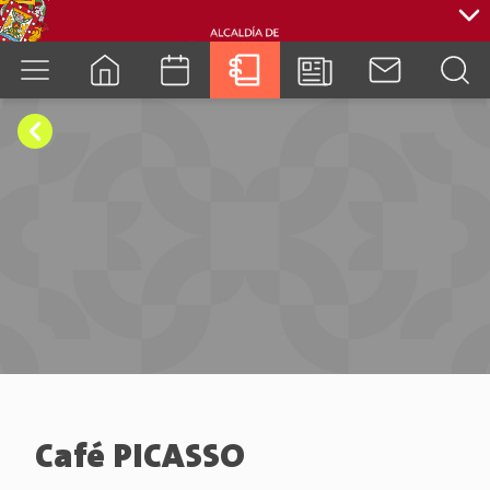
cuenca.gob.ec
Café PICASSO