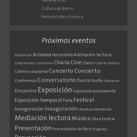
Hackearte.ec
Cultura de Barrio
Feria del Libro Cuenca
Próximos eventos
Actividad recreativa
Animación lectora
Activación
Cine
Charla
Clases
Club de lectura
Campeonato
Ceremonia
Concierto
Concierto
Colonia vacacional
Conversatorio
Danza
Conferencia
Desfile
Educación
Exposición
Encuentro
Exposición permanente
Festival
Exposición temporal
Feria
Inauguración
Inauguración
Literatura
Mediación
Mediación lectora
Música
Obra teatral
Presentación
Presentación de libro
Programa