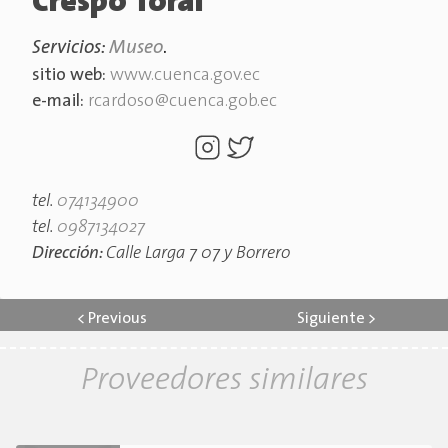
Crespo Toral
Servicios:
Museo
.
sitio web:
www.cuenca.gov.ec
e-mail:
rcardoso@cuenca.gob.ec
tel.
074134900
tel.
0987134027
Dirección:
Calle Larga 7 07 y Borrero
<
Previous
Siguiente
>
Proveedores similares