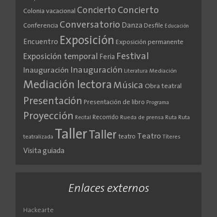
Concierto
Concierto
Colonia vacacional
Conversatorio
Danza
Conferencia
Desfile
Educación
Exposición
Encuentro
Exposición permanente
Festival
Exposición temporal
Feria
Inauguración
Inauguración
Literatura
Mediación
Mediación lectora
Música
Obra teatral
Presentación
Presentación de libro
Programa
Proyección
Recorrido
Rueda de prensa
Ruta
Ruta
Recital
Taller
Taller
Teatro
teatro
teatralizada
Títeres
Visita guiada
Enlaces externos
Hackearte