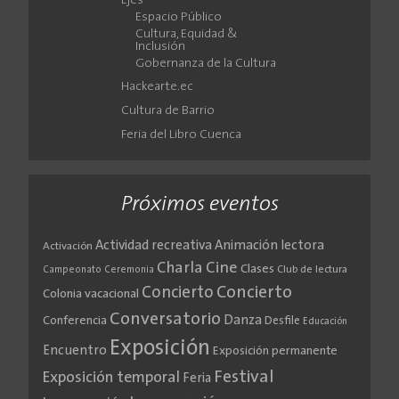
Ejes
Espacio Público
Cultura, Equidad &
Inclusión
Gobernanza de la Cultura
Hackearte.ec
Cultura de Barrio
Feria del Libro Cuenca
Próximos eventos
Actividad recreativa
Animación lectora
Activación
Cine
Charla
Clases
Club de lectura
Campeonato
Ceremonia
Concierto
Concierto
Colonia vacacional
Conversatorio
Danza
Conferencia
Desfile
Educación
Exposición
Encuentro
Exposición permanente
Festival
Exposición temporal
Feria