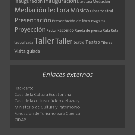
Inauguración
Inauguración
Literatura
Mediación
Mediación lectora
Música
Obra teatral
Presentación
Presentación de libro
Programa
Proyección
Recorrido
Rueda de prensa
Ruta
Ruta
Recital
Taller
Taller
Teatro
teatro
teatralizada
Títeres
Visita guiada
Enlaces externos
Hackearte
Casa de la Cultura Ecuatoriana
Casa de la cultura núcleo del azuay
Ministerio de Cultura y Patrimonio
Fundación de Turismo para Cuenca
CIDAP