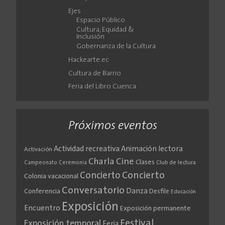
Ejes
Espacio Público
Cultura, Equidad &
Inclusión
Gobernanza de la Cultura
Hackearte.ec
Cultura de Barrio
Feria del Libro Cuenca
Próximos eventos
Actividad recreativa
Animación lectora
Activación
Cine
Charla
Clases
Club de lectura
Campeonato
Ceremonia
Concierto
Concierto
Colonia vacacional
Conversatorio
Danza
Conferencia
Desfile
Educación
Exposición
Encuentro
Exposición permanente
Festival
Exposición temporal
Feria