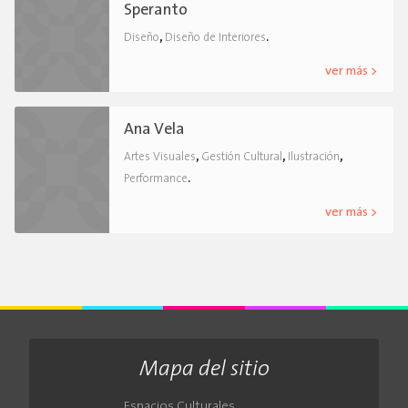
Speranto
,
.
Diseño
Diseño de Interiores
ver más >
Ana Vela
,
,
,
Artes Visuales
Gestión Cultural
Ilustración
.
Performance
ver más >
Mapa del sitio
Espacios Culturales