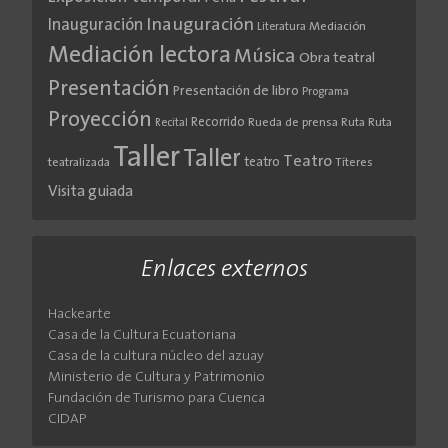
Inauguración
Inauguración
Literatura
Mediación
Mediación lectora
Música
Obra teatral
Presentación
Presentación de libro
Programa
Proyección
Recorrido
Rueda de prensa
Ruta
Ruta
Recital
Taller
Taller
Teatro
teatro
teatralizada
Títeres
Visita guiada
Enlaces externos
Hackearte
Casa de la Cultura Ecuatoriana
Casa de la cultura núcleo del azuay
Ministerio de Cultura y Patrimonio
Fundación de Turismo para Cuenca
CIDAP