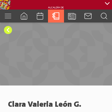
cuenca.gob.ec
Clara Valeria León G.