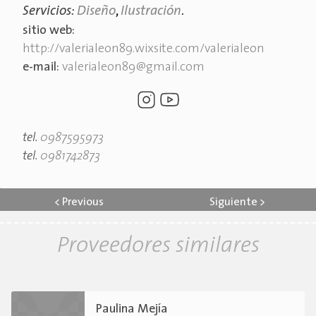
Servicios:
Diseño
,
Ilustración
.
sitio web:
http://valerialeon89.wixsite.com/valerialeon
e-mail:
valerialeon89@gmail.com
tel.
0987595973
tel.
0981742873
<
Previous
Siguiente
>
Proveedores similares
Paulina Mejía