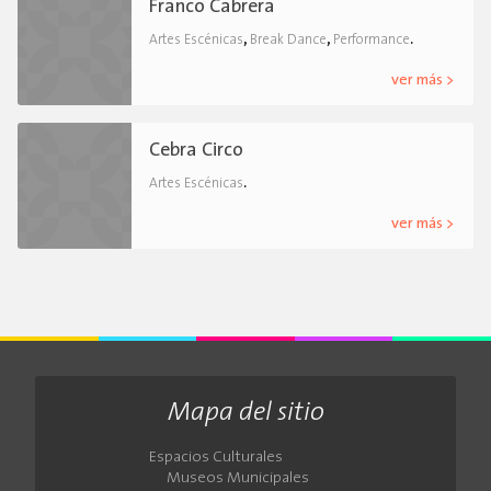
Franco Cabrera
,
,
.
Artes Escénicas
Break Dance
Performance
ver más >
Cebra Circo
.
Artes Escénicas
ver más >
Mapa del sitio
Espacios Culturales
Museos Municipales