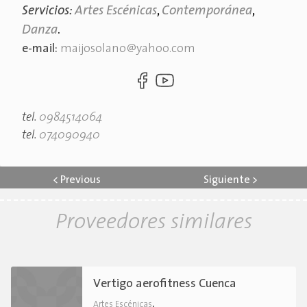
Servicios:
Artes Escénicas
,
Contemporánea
,
Danza
.
e-mail:
maijosolano@yahoo.com
tel.
0984514064
tel.
074090940
<
Previous
Siguiente
>
Proveedores similares
Vertigo aerofitness Cuenca
.
Artes Escénicas