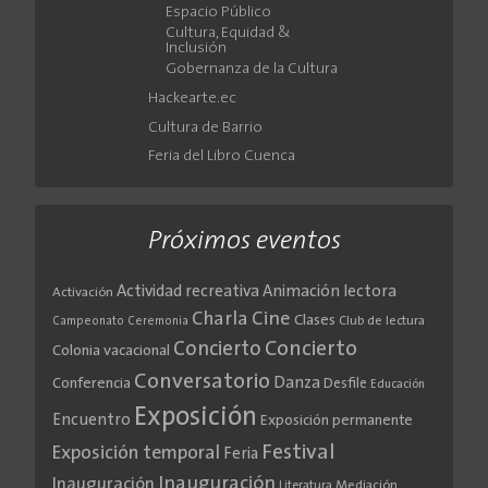
Espacio Público
Cultura, Equidad &
Inclusión
Gobernanza de la Cultura
Hackearte.ec
Cultura de Barrio
Feria del Libro Cuenca
Próximos eventos
Actividad recreativa
Animación lectora
Activación
Cine
Charla
Clases
Club de lectura
Campeonato
Ceremonia
Concierto
Concierto
Colonia vacacional
Conversatorio
Danza
Conferencia
Desfile
Educación
Exposición
Encuentro
Exposición permanente
Festival
Exposición temporal
Feria
Inauguración
Inauguración
Literatura
Mediación