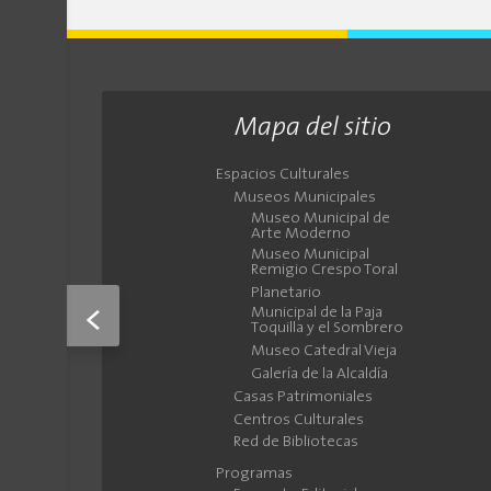
Mapa del sitio
Espacios Culturales
Museos Municipales
Museo Municipal de
Arte Moderno
Museo Municipal
Remigio Crespo Toral
Planetario
<
Municipal de la Paja
Toquilla y el Sombrero
Museo Catedral Vieja
Galería de la Alcaldía
Casas Patrimoniales
Centros Culturales
Red de Bibliotecas
Programas