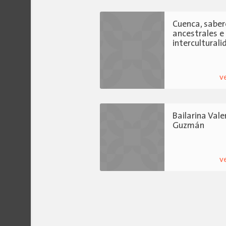
Cuenca, saber
ancestrales e
interculturali
v
Bailarina Vale
Guzmán
v