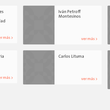
es
Iván Petroff
Montesinos
dad
er más >
ver más >
ria
Carlos Lituma
er más >
ver más >