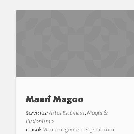
Mauri Magoo
Servicios:
Artes Escénicas
,
Magia &
Ilusionismo
.
e-mail:
Mauri.magoo.amc@gmail.com