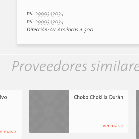
tel.
0999343034
tel.
0999343034
Dirección:
Av. Américas 4-500
Proveedores similar
ivo
Choko Chokilla Durán
ver más >
er más >