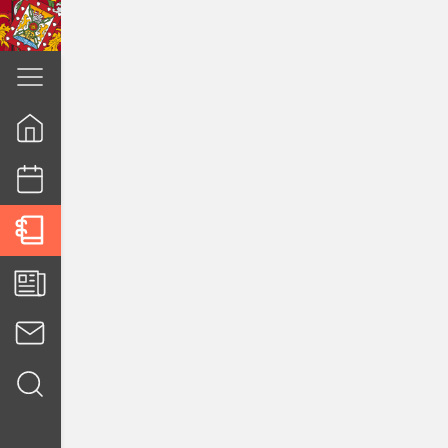
cuenca.gob.ec