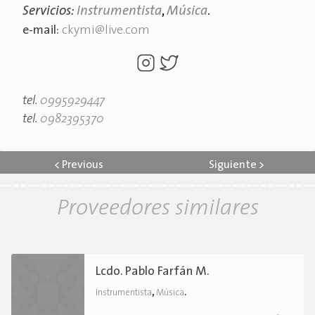
Servicios:
Instrumentista
,
Música
.
e-mail:
ckymi@live.com
tel.
0995929447
tel.
0982395370
<
Previous
Siguiente
>
Proveedores similares
Lcdo. Pablo Farfán M.
,
.
Instrumentista
Música