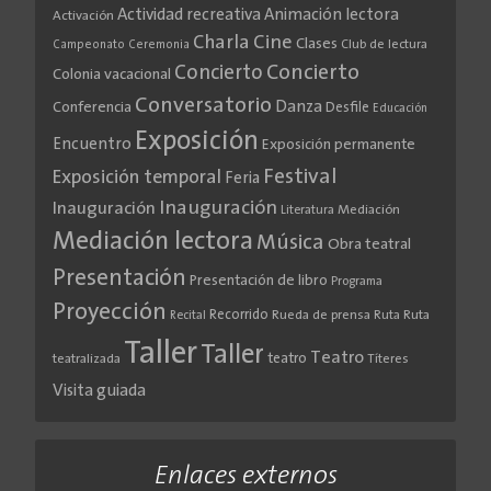
Actividad recreativa
Animación lectora
Activación
Cine
Charla
Clases
Club de lectura
Campeonato
Ceremonia
Concierto
Concierto
Colonia vacacional
Conversatorio
Danza
Conferencia
Desfile
Educación
Exposición
Encuentro
Exposición permanente
Festival
Exposición temporal
Feria
Inauguración
Inauguración
Literatura
Mediación
Mediación lectora
Música
Obra teatral
Presentación
Presentación de libro
Programa
Proyección
Recorrido
Rueda de prensa
Ruta
Ruta
Recital
Taller
Taller
Teatro
teatro
teatralizada
Títeres
Visita guiada
Enlaces externos