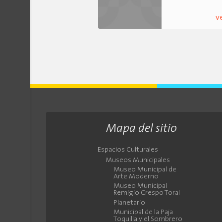
v
Mapa del sitio
Espacios Culturales
Museos Municipales
Museo Municipal de
Arte Moderno
Museo Municipal
Remigio Crespo Toral
Planetario
Municipal de la Paja
Toquilla y el Sombrero