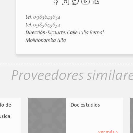
tel.
0983643634
tel.
0983643634
Dirección:
Ricaurte, Calle Julia Bernal -
Molinopamba Alto
Proveedores similar
io de
Doc estudios
sical
ver más >