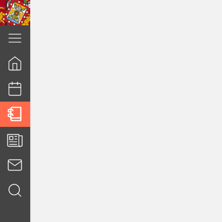
cuenca.gob.ec