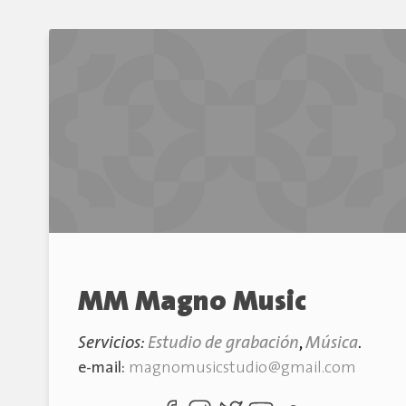
MM Magno Music
Servicios:
Estudio de grabación
,
Música
.
e-mail:
magnomusicstudio@gmail.com