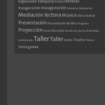
Festival
Exposición temporal
Feria
Inauguración
Inauguración
Literatura
Mediación
Mediación lectora
Música
Obra teatral
Presentación
Presentación de libro
Programa
Proyección
Recorrido
Rueda de prensa
Ruta
Ruta
Recital
Taller
Taller
Teatro
teatro
teatralizada
Títeres
Visita guiada