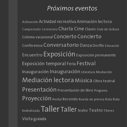
Próximos eventos
Actividad recreativa
Animación lectora
Activación
Cine
Charla
Clases
Club de lectura
Campeonato
Ceremonia
Concierto
Concierto
Colonia vacacional
Conversatorio
Danza
Conferencia
Desfile
Educación
Exposición
Encuentro
Exposición permanente
Festival
Exposición temporal
Feria
Inauguración
Inauguración
Literatura
Mediación
Mediación lectora
Música
Obra teatral
Presentación
Presentación de libro
Programa
Proyección
Recorrido
Rueda de prensa
Ruta
Ruta
Recital
Taller
Taller
Teatro
teatro
teatralizada
Títeres
Visita guiada