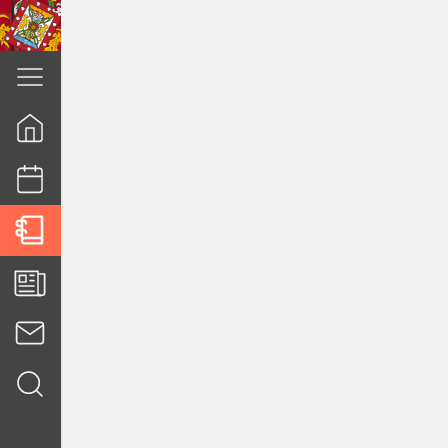
cuenca.gob.ec