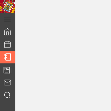
cuenca.gob.ec