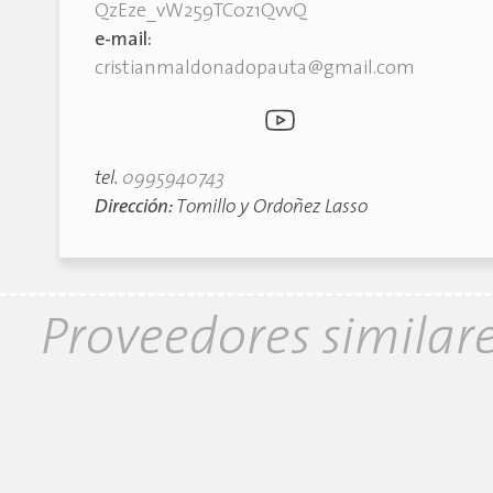
QzEze_vW259TC0z1QvvQ
e-mail:
cristianmaldonadopauta@gmail.com
tel.
0995940743
Dirección:
Tomillo y Ordoñez Lasso
Proveedores similar