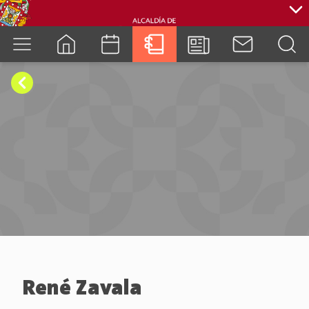
cuenca.gob.ec
René Zavala