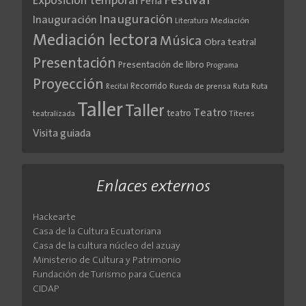
Festival
Exposición temporal
Feria
Inauguración
Inauguración
Literatura
Mediación
Mediación lectora
Música
Obra teatral
Presentación
Presentación de libro
Programa
Proyección
Recorrido
Rueda de prensa
Ruta
Ruta
Recital
Taller
Taller
Teatro
teatro
teatralizada
Títeres
Visita guiada
Enlaces externos
Hackearte
Casa de la Cultura Ecuatoriana
Casa de la cultura núcleo del azuay
Ministerio de Cultura y Patrimonio
Fundación de Turismo para Cuenca
CIDAP