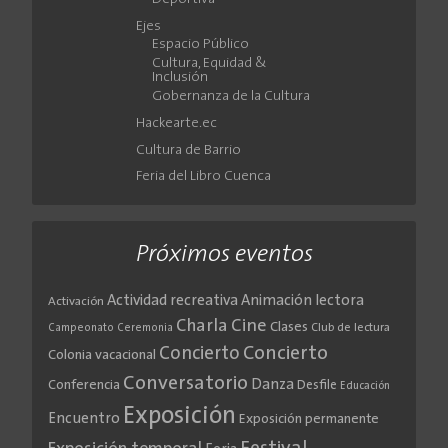
Ejes
Espacio Público
Cultura, Equidad &
Inclusión
Gobernanza de la Cultura
Hackearte.ec
Cultura de Barrio
Feria del Libro Cuenca
Próximos eventos
Actividad recreativa
Animación lectora
Activación
Cine
Charla
Clases
Club de lectura
Campeonato
Ceremonia
Concierto
Concierto
Colonia vacacional
Conversatorio
Danza
Conferencia
Desfile
Educación
Exposición
Encuentro
Exposición permanente