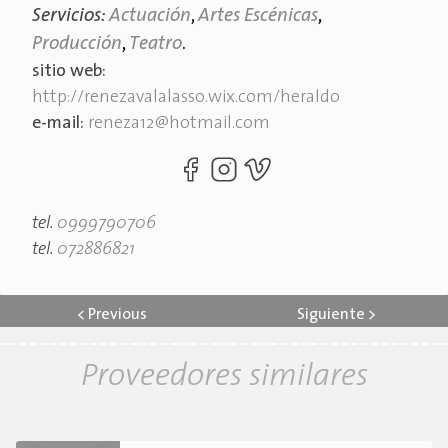
Servicios:
Actuación
,
Artes Escénicas
,
Producción
,
Teatro
.
sitio web:
http://renezavalalasso.wix.com/heraldo
e-mail:
reneza12@hotmail.com
tel.
0999790706
tel.
072886821
<
Previous
Siguiente
>
Proveedores similares