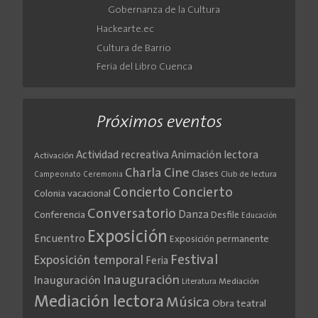
Gobernanza de la Cultura
Hackearte.ec
Cultura de Barrio
Feria del Libro Cuenca
Próximos eventos
Actividad recreativa
Animación lectora
Activación
Cine
Charla
Clases
Club de lectura
Campeonato
Ceremonia
Concierto
Concierto
Colonia vacacional
Conversatorio
Danza
Conferencia
Desfile
Educación
Exposición
Encuentro
Exposición permanente
Festival
Exposición temporal
Feria
Inauguración
Inauguración
Literatura
Mediación
Mediación lectora
Música
Obra teatral