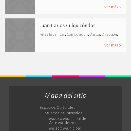
ver más >
Juan Carlos Culquicóndor
,
,
,
.
Artes Escénicas
Composición
Danza
Dirección
ver más >
Mapa del sitio
Espacios Culturales
Museos Municipales
Museo Municipal de
Arte Moderno
Museo Municipal