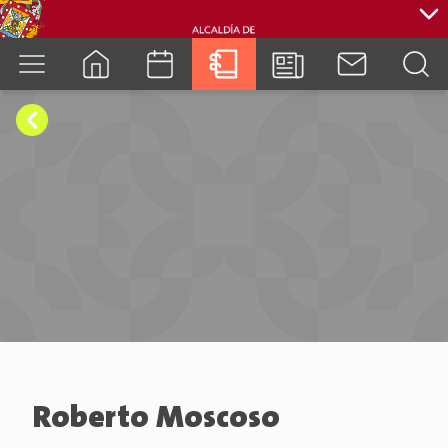
cuenca.gob.ec
Roberto Moscoso