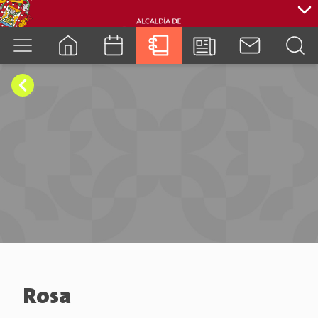
cuenca.gob.ec
Rosa