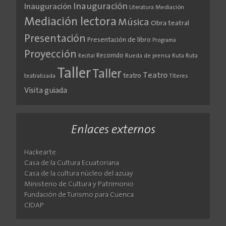
Inauguración
Inauguración
Literatura
Mediación
Mediación lectora
Música
Obra teatral
Presentación
Presentación de libro
Programa
Proyección
Recorrido
Rueda de prensa
Ruta
Ruta
Recital
Taller
Taller
Teatro
teatro
teatralizada
Títeres
Visita guiada
Enlaces externos
Hackearte
Casa de la Cultura Ecuatoriana
Casa de la cultura núcleo del azuay
Ministerio de Cultura y Patrimonio
Fundación de Turismo para Cuenca
CIDAP