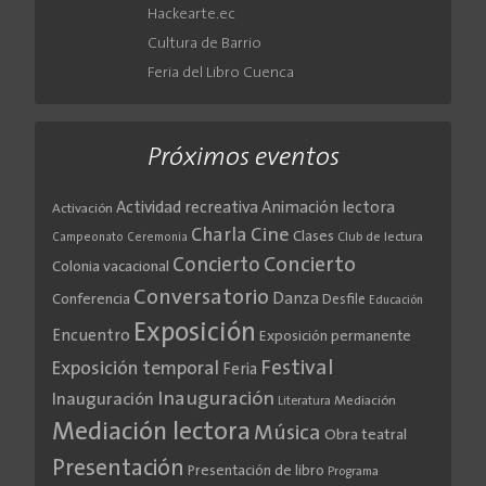
Hackearte.ec
Cultura de Barrio
Feria del Libro Cuenca
Próximos eventos
Actividad recreativa
Animación lectora
Activación
Cine
Charla
Clases
Club de lectura
Campeonato
Ceremonia
Concierto
Concierto
Colonia vacacional
Conversatorio
Danza
Conferencia
Desfile
Educación
Exposición
Encuentro
Exposición permanente
Festival
Exposición temporal
Feria
Inauguración
Inauguración
Literatura
Mediación
Mediación lectora
Música
Obra teatral
Presentación
Presentación de libro
Programa