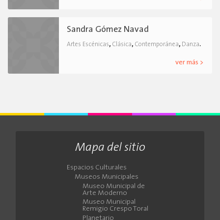
Sandra Gómez Navad
,
,
,
.
Artes Escénicas
Clásica
Contemporánea
Danza
ver más >
Mapa del sitio
Espacios Culturales
Museos Municipales
Museo Municipal de
Arte Moderno
Museo Municipal
Remigio Crespo Toral
Planetario