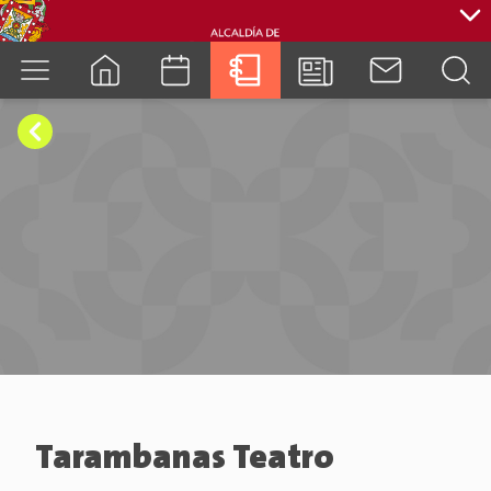
cuenca.gob.ec
Tarambanas Teatro