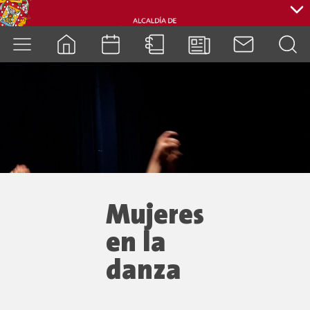
cuenca.gob.ec
Mujeres
en la
danza